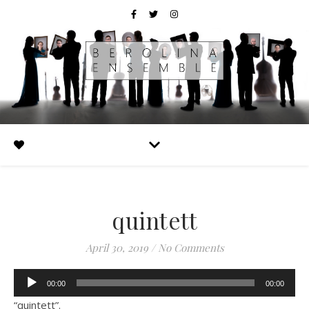
quintett
April 30, 2019
/
No Comments
Audio-
00:00
00:00
Player
“quintett”.