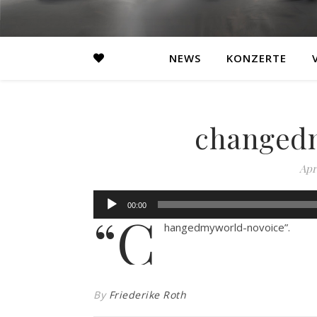
NEWS
KONZERTE
changed
Apri
Audio-
00:00
“c
Player
hangedmyworld-novoice”.
By
Friederike Roth