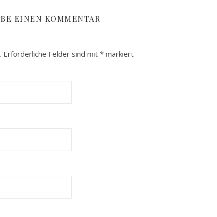
regeln.
IBE EINEN KOMMENTAR
.
Erforderliche Felder sind mit
*
markiert