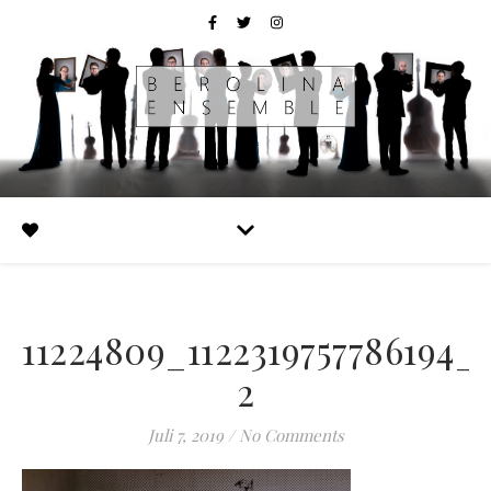
11224809_1122319757786194
2
Juli 7, 2019
/
No Comments